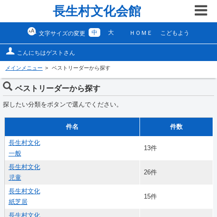
長生村文化会館
中
大
ＨＯＭＥ
こどもよう
文字サイズの変更
こんにちはゲストさん
メインメニュー
ベストリーダーから探す
ベストリーダーから探す
探したい分類をボタンで選んでください。
件名
件数
長生村文化
13件
一般
長生村文化
26件
児童
長生村文化
15件
紙芝居
長生村文化