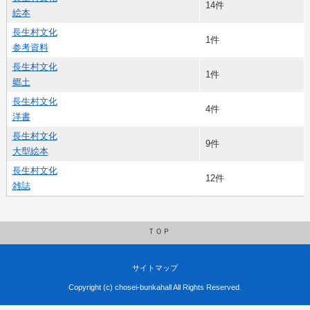
14件
絵本
長生村文化
1件
参考資料
長生村文化
1件
郷土
長生村文化
4件
洋書
長生村文化
9件
大型絵本
長生村文化
12件
雑誌
ＴＯＰ
サイトマップ
Copyright (c) chosei-bunkahall All Rights Reserved.